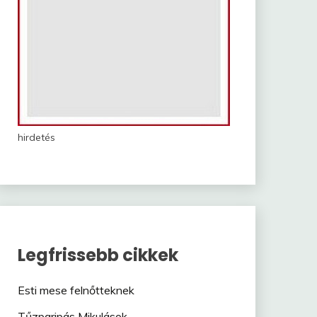
hirdetés
Legfrissebb cikkek
Esti mese felnőtteknek
Tűzparipás Mikulások