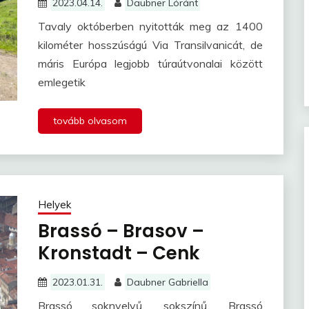
2023.04.14.
Daubner Lóránt
Tavaly októberben nyitották meg az 1400
kilométer hosszúságú Via Transilvanicát, de
máris Európa legjobb túraútvonalai között
emlegetik
tovább olvasom
Helyek
Brassó – Brasov –
Kronstadt – Cenk
2023.01.31.
Daubner Gabriella
Brassó soknyelvű, sokszínű. Brassó