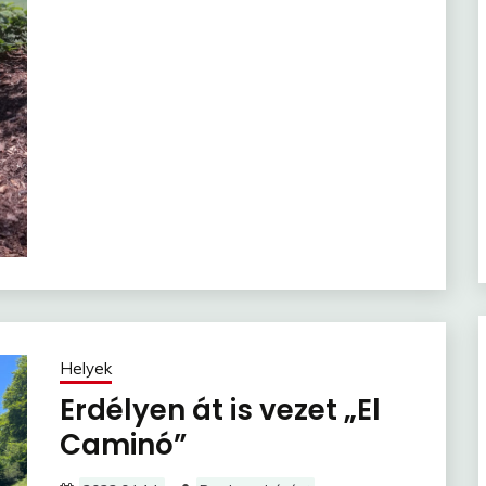
Helyek
Erdélyen át is vezet „El
Caminó”