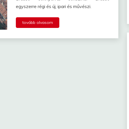
egyszerre régi és új, ipari és művészi.
tovább olvasom