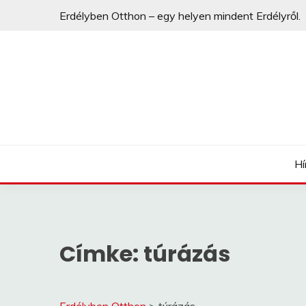
Erdélyben Otthon – egy helyen mindent Erdélyről.
egy helyen mindent Erdélyről.
ERDÉLYBEN OTTHO
Hí
Címke:
túrázás