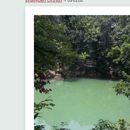
Erdélyben Otthon
>
túrázás