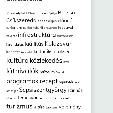
Brassó
#Székelyföld
#turizmus
autópálya
Csíkszereda
előadás
egészséges
fesztivál
Európai Unió
Európa Kulturális Fővárosa
infrastruktúra
havazás
iparművészet
Kolozsvár
kiállítás
kirándulás
kulturális örökség
koncert
koncertek
kultúra
közlekedés
leves
látnivalók
múzeum
Parajd
programok
recept
repülőtér
román
Sepsiszentgyörgy
színház
schengen
temesvár
templom
természet
sóbánya
turizmus
vélemény
túra
túrázás
tél