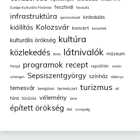
fesztivál
Európa Kulturális Fővárosa
havazás
infrastruktúra
kirándulás
iparművészet
Kolozsvár
kiállítás
koncert
koncertek
kultúra
kulturális örökség
látnivalók
közlekedés
múzeum
leves
programok
recept
repülőtér
Parajd
román
Sepsiszentgyörgy
színház
schengen
sóbánya
turizmus
temesvár
templom
természet
tél
vélemény
túra
túrázás
zene
épített örökség
étel
ünnepség