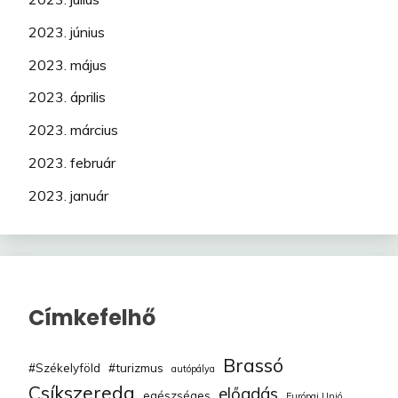
2023. június
2023. május
2023. április
2023. március
2023. február
2023. január
Címkefelhő
Brassó
#Székelyföld
#turizmus
autópálya
Csíkszereda
előadás
egészséges
Európai Unió