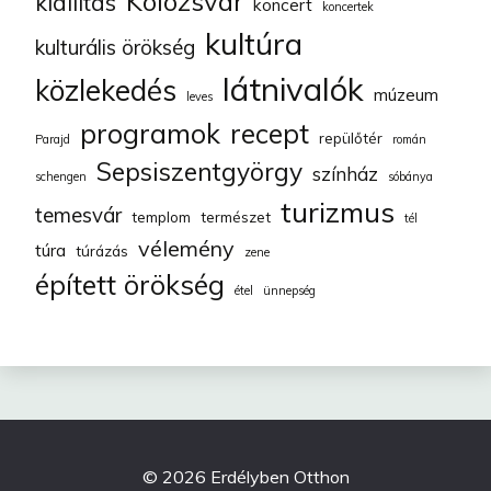
Kolozsvár
kiállítás
koncert
koncertek
kultúra
kulturális örökség
látnivalók
közlekedés
múzeum
leves
programok
recept
repülőtér
Parajd
román
Sepsiszentgyörgy
színház
schengen
sóbánya
turizmus
temesvár
templom
természet
tél
vélemény
túra
túrázás
zene
épített örökség
étel
ünnepség
© 2026 Erdélyben Otthon