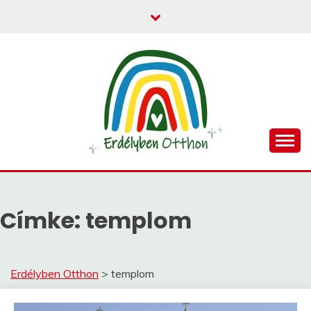
egy helyen mindent Erdélyről.
ERDÉLYBEN OTTHON
Címke:
templom
Erdélyben Otthon
>
templom