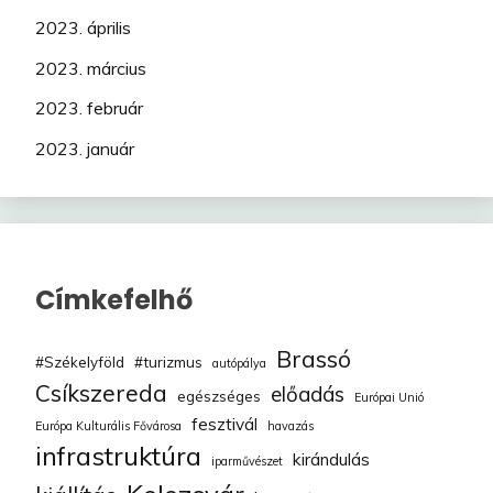
2023. április
2023. március
2023. február
2023. január
Címkefelhő
Brassó
#Székelyföld
#turizmus
autópálya
Csíkszereda
előadás
egészséges
Európai Unió
fesztivál
Európa Kulturális Fővárosa
havazás
infrastruktúra
kirándulás
iparművészet