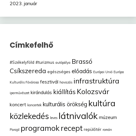
2023. január
Címkefelhő
Brassó
#Székelyföld
#turizmus
autópálya
Csíkszereda
előadás
egészséges
Európai Unió
Európa
infrastruktúra
fesztivál
Kulturális Fővárosa
havazás
Kolozsvár
kiállítás
kirándulás
iparművészet
kultúra
kulturális örökség
koncert
koncertek
látnivalók
közlekedés
múzeum
leves
programok
recept
repülőtér
Parajd
román