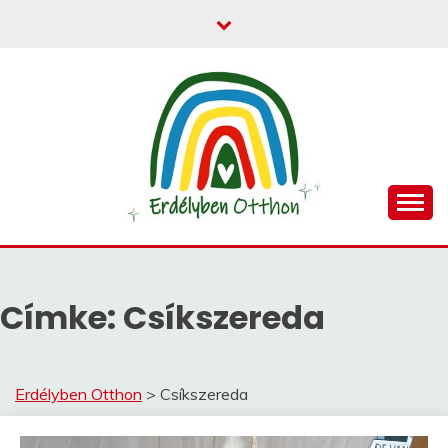
egy helyen mindent Erdélyről.
ERDÉLYBEN OTTHON
Címke:
Csíkszereda
Erdélyben Otthon
>
Csíkszereda