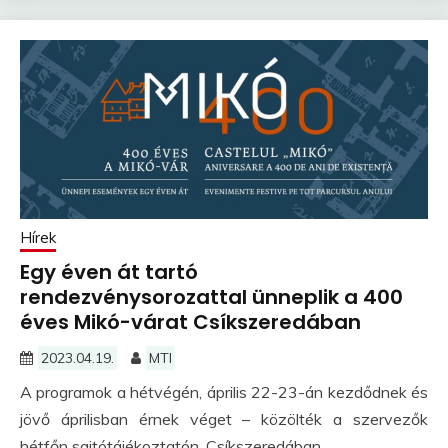
Hírek
Egy éven át tartó
rendezvénysorozattal ünneplik a 400
éves Mikó-várat Csíkszeredában
2023.04.19.
MTI
A programok a hétvégén, április 22-23-án kezdődnek és
jövő áprilisban érnek véget – közölték a szervezők
hétfőn sajtótájékoztatón, Csíkszeredában.