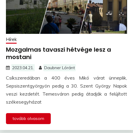
Hírek
Mozgalmas tavaszi hétvége lesz a
mostani
2023.04.21.
Daubner Lóránt
Csíkszeredában a 400 éves Mikó várat ünneplik,
Sepsiszentgyörgyön pedig a 30. Szent György Napok
veszi kezdetét. Temesváron pedig átadják a felújított
székesegyházat
tovább olvasom