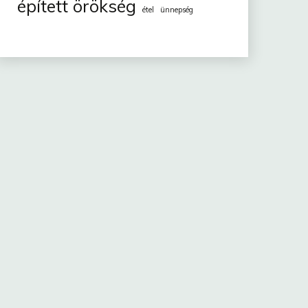
épített örökség
étel
ünnepség