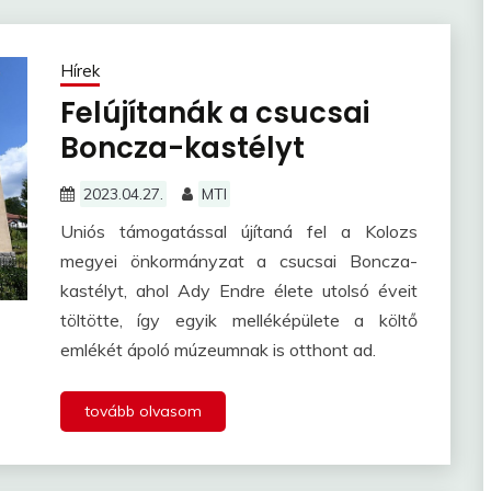
Hírek
Felújítanák a csucsai
Boncza-kastélyt
2023.04.27.
MTI
Uniós támogatással újítaná fel a Kolozs
megyei önkormányzat a csucsai Boncza-
kastélyt, ahol Ady Endre élete utolsó éveit
töltötte, így egyik melléképülete a költő
emlékét ápoló múzeumnak is otthont ad.
tovább olvasom