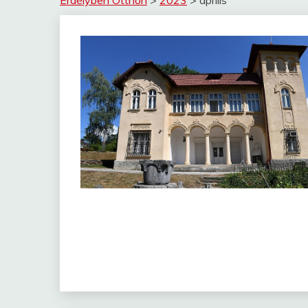
Erdélyben Otthon
>
2023
>
április