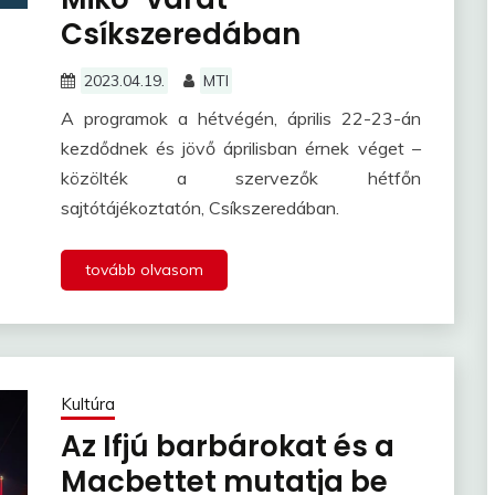
Csíkszeredában
2023.04.19.
MTI
A programok a hétvégén, április 22-23-án
kezdődnek és jövő áprilisban érnek véget –
közölték a szervezők hétfőn
sajtótájékoztatón, Csíkszeredában.
tovább olvasom
Kultúra
Az Ifjú barbárokat és a
Macbettet mutatja be