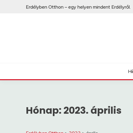
Erdélyben Otthon – egy helyen mindent Erdélyről.
egy helyen mindent Erdélyről.
ERDÉLYBEN OTTHO
Hí
Hónap:
2023. április