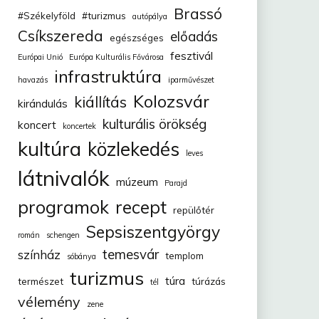
Brassó
#Székelyföld
#turizmus
autópálya
Csíkszereda
előadás
egészséges
fesztivál
Európai Unió
Európa Kulturális Fővárosa
infrastruktúra
havazás
iparművészet
Kolozsvár
kiállítás
kirándulás
kulturális örökség
koncert
koncertek
kultúra
közlekedés
leves
látnivalók
múzeum
Parajd
programok
recept
repülőtér
Sepsiszentgyörgy
román
schengen
temesvár
színház
templom
sóbánya
turizmus
túra
természet
túrázás
tél
vélemény
zene