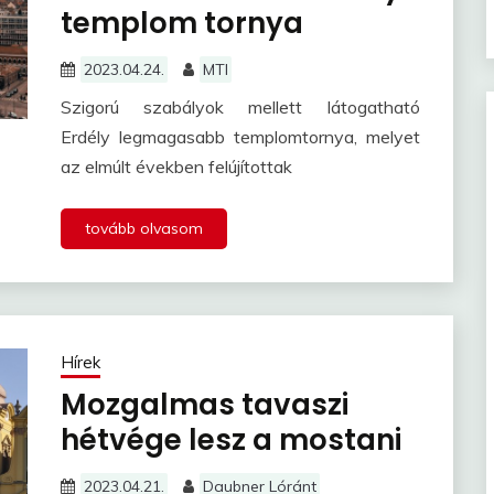
templom tornya
2023.04.24.
MTI
Szigorú szabályok mellett látogatható
Erdély legmagasabb templomtornya, melyet
az elmúlt években felújítottak
tovább olvasom
Hírek
Mozgalmas tavaszi
hétvége lesz a mostani
2023.04.21.
Daubner Lóránt