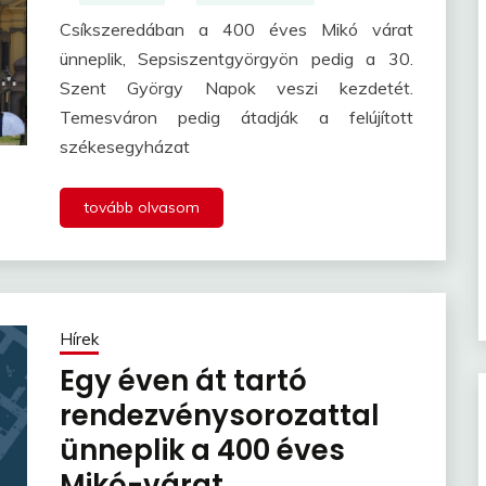
Csíkszeredában a 400 éves Mikó várat
ünneplik, Sepsiszentgyörgyön pedig a 30.
Szent György Napok veszi kezdetét.
Temesváron pedig átadják a felújított
székesegyházat
tovább olvasom
Hírek
Egy éven át tartó
rendezvénysorozattal
ünneplik a 400 éves
Mikó-várat