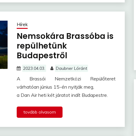
Hírek
Nemsokára Brassóba is
repülhetünk
Budapestről
2023.04.03.
Daubner Lóránt
A Brassói Nemzetközi Repülőteret
várhatóan június 15-én nyitják meg,
a Dan Air heti két járatot indít Budapestre.
tovább olvasom