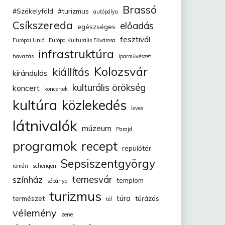
Brassó
#Székelyföld
#turizmus
autópálya
Csíkszereda
előadás
egészséges
fesztivál
Európai Unió
Európa Kulturális Fővárosa
infrastruktúra
havazás
iparművészet
Kolozsvár
kiállítás
kirándulás
kulturális örökség
koncert
koncertek
kultúra
közlekedés
leves
látnivalók
múzeum
Parajd
programok
recept
repülőtér
Sepsiszentgyörgy
román
schengen
temesvár
színház
templom
sóbánya
turizmus
túra
természet
túrázás
tél
vélemény
zene