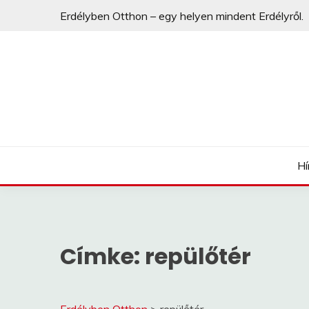
Erdélyben Otthon – egy helyen mindent Erdélyről.
egy helyen mindent Erdélyről.
ERDÉLYBEN OTTHO
Hí
Címke:
repülőtér