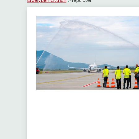
Erdélyben Otthon
>
repülőtér