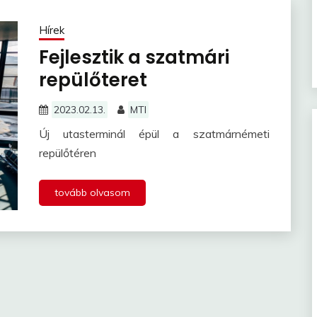
Hírek
Fejlesztik a szatmári
repülőteret
2023.02.13.
MTI
Új utasterminál épül a szatmárnémeti
repülőtéren
tovább olvasom