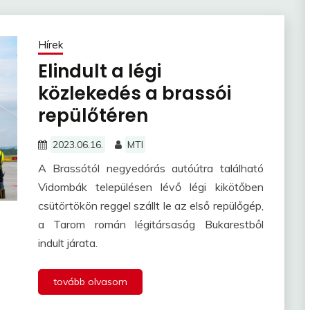
Hírek
Elindult a légi
közlekedés a brassói
repülőtéren
2023.06.16.
MTI
A Brassótól negyedórás autóútra található
Vidombák településen lévő légi kikötőben
csütörtökön reggel szállt le az első repülőgép,
a Tarom román légitársaság Bukarestből
indult járata.
tovább olvasom